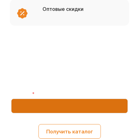
Оптовые скидки
Получить каталог
Оставьте свой номер телефона, и мы
отправим вам специальное предложение
для корпоративных клиентов
Телефон:
*
Получить каталог