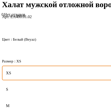
Халат мужской отложной воро
0
Нет отзывов
Арт.
EA400.01.02
Цвет :
Белый (Beyaz)
Размер :
XS
XS
S
M