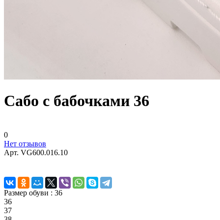
Сабо с бабочками 36
0
Нет отзывов
Арт.
VG600.016.10
Размер обуви :
36
36
37
38