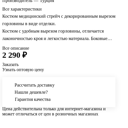
Производитель
—
Турция
Все характеристики
Костюм медицинский стрейч с декорированным вырезом
горловины в виде отделки.
Костюм с удобным вырезом горловины, отличается
лаконичностью кроя и легкостью материала. Боковые
вместительные карманы и небольшой нагрудный карман.
Все описание
2 290 ₽
Материал - дышащая, легкая ткань с эффектом стрейч. Модель
пользуется большой популярностью, т.к. она удобна и
Заказать
универсальна.
Узнать оптовую цену
Прямые брюки выполнены в классическом стиле, с широким
Рассчитать доставку
поясом на резинке и регулирующим шнурком. Обеспечивают
Нашли дешевле?
безупречную посадку по талии и бедрам. Благодаря
Гарантия качества
особенности кроя, этот фасон подходит любому типу фигуры.
Цена действительна только для интернет-магазина и
может отличаться от цен в розничных магазинах
Изделия из хлопковой лайкры отлично подходят для
специализированных отделений (детские, кардиологические,