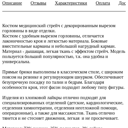
Описание
Отзывы
Характеристики
Оплата
Дост
отделения химиотерапии, отделения неотложной помощи,
операционные), а также для массажистов. Ткань отлично
тянется и не стесняет движения, легкая и не просвечивает.
Костюм медицинский стрейч с декорированным вырезом
горловины в виде отделки.
Костюм с удобным вырезом горловины, отличается
Материал: 72% вискоза, 25% полиэстер, 3% лайкра
лаконичностью кроя и легкостью материала. Боковые
вместительные карманы и небольшой нагрудный карман.
Материал - дышащая, легкая ткань с эффектом стрейч. Модель
Плотность: 155 гр/м2.
пользуется большой популярностью, т.к. она удобна и
универсальна.
Прямые брюки выполнены в классическом стиле, с широким
поясом на резинке и регулирующим шнурком. Обеспечивают
безупречную посадку по талии и бедрам. Благодаря
особенности кроя, этот фасон подходит любому типу фигуры.
Изделия из хлопковой лайкры отлично подходят для
специализированных отделений (детские, кардиологические,
отделения химиотерапии, отделения неотложной помощи,
операционные), а также для массажистов. Ткань отлично
тянется и не стесняет движения, легкая и не просвечивает.