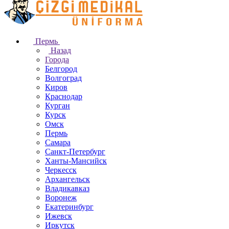
Пермь
Назад
Города
Белгород
Волгоград
Киров
Краснодар
Курган
Курск
Омск
Пермь
Самара
Санкт-Петербург
Ханты-Мансийск
Черкесск
Архангельск
Владикавказ
Воронеж
Екатеринбург
Ижевск
Иркутск