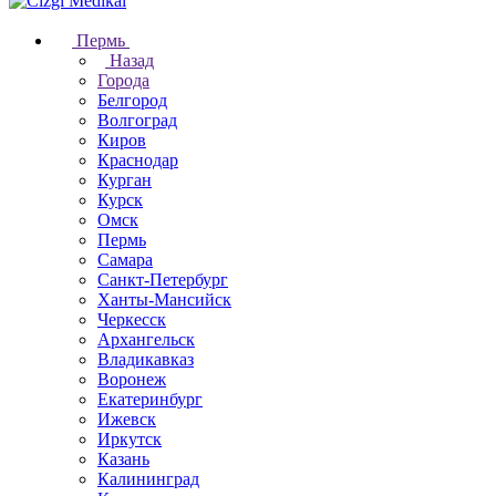
Пермь
Назад
Города
Белгород
Волгоград
Киров
Краснодар
Курган
Курск
Омск
Пермь
Самара
Санкт-Петербург
Ханты-Мансийск
Черкесск
Архангельск
Владикавказ
Воронеж
Екатеринбург
Ижевск
Иркутск
Казань
Калининград